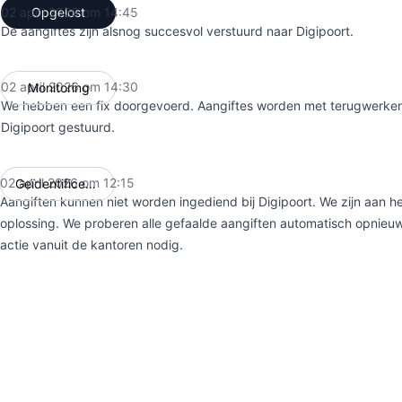
02 april 2026 om 14:45
Opgelost
UTC
De aangiftes zijn alsnog succesvol verstuurd naar Digipoort.
02 april 2026 om 14:30
Monitoring
UTC
We hebben een fix doorgevoerd. Aangiftes worden met terugwerken
Digipoort gestuurd.
02 april 2026 om 12:15
Geïdentificeerd
UTC
Aangiften kunnen niet worden ingediend bij Digipoort. We zijn aan 
oplossing. We proberen alle gefaalde aangiften automatisch opnieuw
actie vanuit de kantoren nodig.