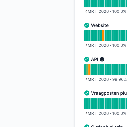
MRT. 2026
·
100.0
%
PREVIOUS PAGE
Website
Website - Operation
Uptimegrafiek lezen
MRT. 2026
·
100.0
%
PREVIOUS PAGE
API
API - Operationeel
Uptimegrafiek lezen
MRT. 2026
·
99.96
PREVIOUS PAGE
Vraagposten plu
Vraagposten plugin 
Uptimegrafiek lezen
MRT. 2026
·
100.0
%
PREVIOUS PAGE