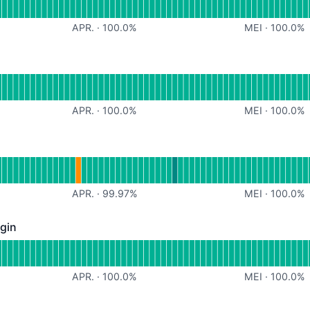
APR.
·
100.0
%
MEI
·
100.0
%
eel
 voor Website
APR.
·
100.0
%
MEI
·
100.0
%
 voor API
%
APR.
·
99.97
%
MEI
·
100.0
%
gin
- Operationeel
 voor Vraagposten plugin
APR.
·
100.0
%
MEI
·
100.0
%