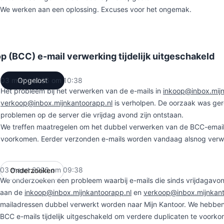
We werken aan een oplossing. Excuses voor het ongemak.
p (BCC) e-mail verwerking tijdelijk uitgeschakeld
03 maart 2026 om 10:38
Opgelost
UTC
Het probleem bij het verwerken van de e-mails in
inkoop@inbox.mijn
verkoop@inbox.mijnkantoorapp.nl
is verholpen. De oorzaak was ger
problemen op de server die vrijdag avond zijn ontstaan.
We treffen maatregelen om het dubbel verwerken van de BCC-email
voorkomen. Eerder verzonden e-mails worden vandaag alsnog verw
03 maart 2026 om 09:38
Onderzoeken
UTC
We onderzoeken een probleem waarbij e-mails die sinds vrijdagavon
aan de
inkoop@inbox.mijnkantoorapp.nl
en
verkoop@inbox.mijnkant
mailadressen dubbel verwerkt worden naar Mijn Kantoor. We hebbe
BCC e-mails tijdelijk uitgeschakeld om verdere duplicaten te voork