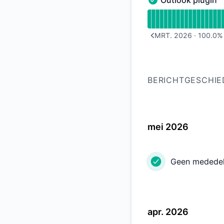
Outlook plugin
Outlook plugin - Op
Uptimegrafiek lezen
MRT. 2026
·
100.0
%
PREVIOUS PAGE
BERICHTGESCHIE
mei 2026
Geen mededel
apr. 2026