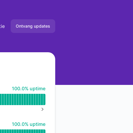
tie
Ontvang updates
Email
Slack
Microsoft Teams
100% - uptime
100.0% uptime
Webhook
RSS
NEXT PAGE
Atom
100% - uptime
100.0% uptime
API