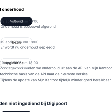
PI onderhoud
19 april 2026 om 19:00
Voltooid
UTC
Onderhoud is succesvol afgerond
19 april 2026 om 18:00
Bezig
UTC
Er wordt nu onderhoud gepleegd
19 april 2026 om 18:00
Nog niet begonnen
UTC
Zondagavond voeren we onderhoud uit aan de API van Mijn Kantoo
technische basis van de API naar de nieuwste versies.
Tijdens de update kan Mijn Kantoor tijdelijk minder goed bereikbaar z
en niet ingediend bij Digipoort