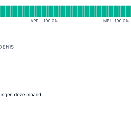
erationeel
 voor Outlook plugin
APR.
·
100.0
%
MEI
·
100.0
%
DENIS
ingen deze maand