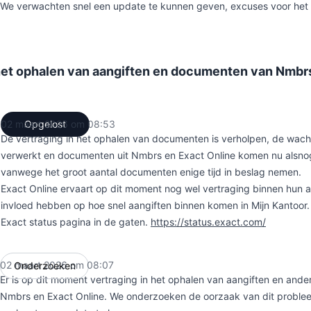
We verwachten snel een update te kunnen geven, excuses voor he
 het ophalen van aangiften en documenten van Nmbr
02 maart 2026 om 08:53
Opgelost
UTC
De vertraging in het ophalen van documenten is verholpen, de wach
verwerkt en documenten uit Nmbrs en Exact Online komen nu alsnog
vanwege het groot aantal documenten enige tijd in beslag nemen.
Exact Online ervaart op dit moment nog wel vertraging binnen hun ap
invloed hebben op hoe snel aangiften binnen komen in Mijn Kantoor
Exact status pagina in de gaten.
https://status.exact.com/
02 maart 2026 om 08:07
Onderzoeken
UTC
Er is op dit moment vertraging in het ophalen van aangiften en and
Nmbrs en Exact Online. We onderzoeken de oorzaak van dit probl