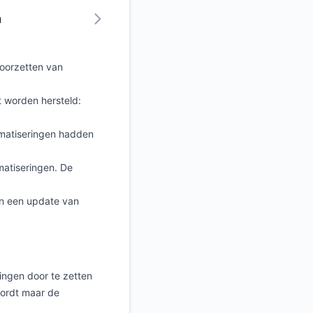
n
doorzetten van
t worden hersteld:
omatiseringen hadden
matiseringen. De
in een update van
ingen door te zetten
wordt maar de