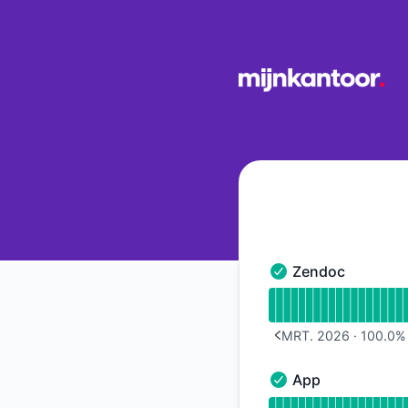
Mijn Kantoor - Berichtgeschiedenis
Zendoc
Zendoc - Operation
Uptimegrafiek leze
MRT. 2026
·
100.0
%
PREVIOUS PAGE
App
App - Operationeel
Uptimegrafiek leze