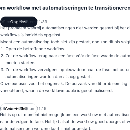
om workflow met automatiseringen te transitionere
09 maart 2026 om 11:39
Opgelost
UTC
Het probleem waarbij automatiseringen niet werden gestart bij het 
workflows is inmiddels opgelost.
Mocht een automatisering toch niet zijn gestart, dan kan dit als volg
Open de betreffende workflow.
Zet de workflow terug naar een fase vóór de fase waarin de aut
moeten starten.
Zet de workflow vervolgens opnieuw door naar de fase met auto
automatiseringen worden dan alsnog gestart.
Onze excuses voor het ongemak. De oorzaak van dit probleem lag 
vanochtend, waarin de workflowmodule is geoptimaliseerd.
09 maart 2026 om 11:16
Geïdentificeerd
UTC
Het is op dit moment niet mogelijk om een workflow met automatiser
naar de volgende fase. Het lijkt alsof de workflow goed doorgezet 
automatiseringen worden daarbij niet opgestart.