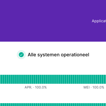
Applica
Alle systemen operationeel
eel
n voor Zendoc
APR.
·
100.0
%
MEI
·
100.0
%
n voor App