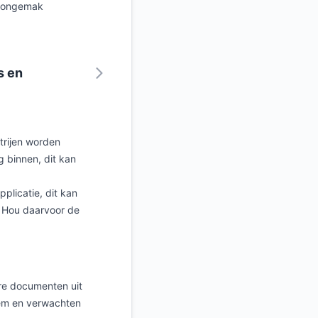
t ongemak
s en
trijen worden
 binnen, dit kan
plicatie, dit kan
. Hou daarvoor de
ere documenten uit
eem en verwachten