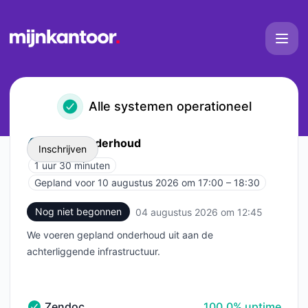
Mijn Kantoor - Statuspagina
Alle systemen operationeel
Serveronderhoud
Inschrijven
1 uur 30 minuten
Gepland voor
10 augustus 2026 om 17:00 – 18:30
UTC
Email
Nog niet begonnen
04 augustus 2026 om 12:45
UTC
Webhook
We voeren gepland onderhoud uit aan de
achterliggende infrastructuur.
Add to calendar
100% - uptime
Zendoc
100.0% uptime