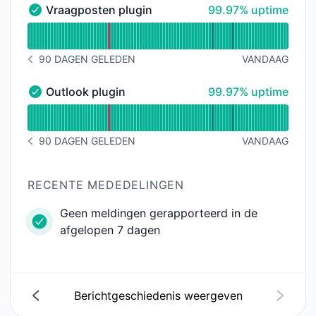
100% - uptime
Vraagposten plugin
99.97% uptime
Vraagposten plugin - Operationeel
Uptimegrafiek lezen voor Vraagposten plugin
90 DAGEN GELEDEN
VANDAAG
BERICHTGESCHIEDENIS 90 DAGEN GELEDEN
100% - uptime
Outlook plugin
99.97% uptime
Outlook plugin - Operationeel
Uptimegrafiek lezen voor Outlook plugin
90 DAGEN GELEDEN
VANDAAG
BERICHTGESCHIEDENIS 90 DAGEN GELEDEN
RECENTE MEDEDELINGEN
Geen meldingen gerapporteerd in de
afgelopen 7 dagen
Berichtgeschiedenis weergeven